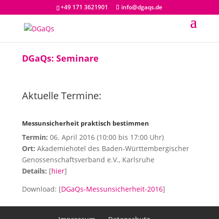
+49 171 3621901
info@dgaqs.de
DGaQs: Seminare
Aktuelle Termine:
Messunsicherheit praktisch bestimmen
Termin:
06. April 2016 (10:00 bis 17:00 Uhr)
Ort:
Akademiehotel des Baden-Württembergischer
Genossenschaftsverband e.V., Karlsruhe
Details:
[
hier
]
Download: [
DGaQs-Messunsicherheit-2016
]